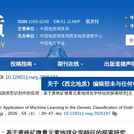
中
ISSN
1009-6248
CN
61-1149/P
双月刊
中
主管单位：
中国地质调查局
主办单位：
中国地质调查局西安地质调查中心
中国地质学会
投稿指南
期刊在线
出版道德声
I:
10.12401/j.nwg.2025187
类型识别中的应用：基于黄铁矿微量元素地球化学特征的探索研究[J]. 西北地
关于《西北地质》编辑部未与任何中介机
cation of Machine Learning in the Genetic Classification of Gold De
eology，2026，59（4）：30−47.
doi:
10.12401/j.nwg.2025187
：基于黄铁矿微量元素地球化学特征的探索研究