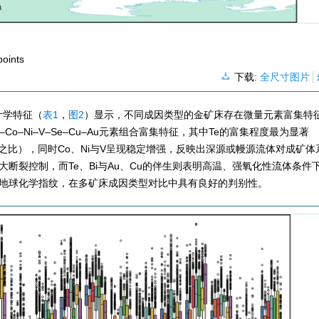
points
下载:
全尺寸图片
计学特征（
表1
，
图2
）显示，不同成因类型的金矿床存在微量元素富集特
o–Ni–V–Se–Cu–Au元素组合富集特征，其中Te的富集程度最为显著
数之比），同时Co、Ni与V呈现稳定增强，反映出深源或幔源流体对成矿体
深大断裂控制，而Te、Bi与Au、Cu的伴生则表明高温、强氧化性流体条件
型地球化学指纹，在多矿床成因类型对比中具有良好的判别性。