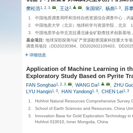
1, 2, 3
,
2
,
,
2
1, 3
樊松浩
,
王达
,
朱国韬
,
杨彪
,
苏
1.
中国地质调查局呼和浩特自然资源综合调查中心，内蒙古
2.
中国地质大学（北京）地球科学与资源学院，北京 10
3.
中国地质学会华北克拉通北缘金矿勘查技术创新基地，内
基金项目:
地球深部探测与矿产资源勘查国家科技重大专项 （2
调查局项目（DD20230384、DD202602109403、DD20
详细信息
Application of Machine Learning in th
Exploratory Study Based on Pyrite T
1, 2, 3
,
2
,
,
FAN Songhao
,
WANG Da
,
ZHU Guo
1, 3
1, 3
1, 3
LYU Hanqin
,
HAN Yandong
,
CHEN Lei
1.
Hohhot Natural Resources Comprehensive Survey Ce
2.
School of Earth Sciences and Resources, China Univ
3.
Innovation Base for Gold Exploration Technology in 
Hohhot 010010, Inner Mongolia, China