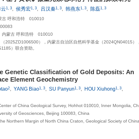
1, 3
1, 3
1, 3
1, 3
1, 3
攀云
,
侯秀宏
,
吕汉秦
,
韩燕东
,
陈磊
 呼和浩特 010010
0083
蒙古 呼和浩特 010010
025ZD1006500），内蒙古自治区自然科学基金（2024QN04015
251185）联合资助。
e Genetic Classification of Gold Deposits: An
race Element Geochemistry
2
1, 3
1, 3
1, 3
tao
,
YANG Biao
,
SU Panyun
,
HOU Xiuhong
,
nter of China Geological Survey, Hohhot 010010, Inner Mongolia, Ch
ersity of Geosciences, Beijing 100083, China
the Northern Margin of North China Craton, Geological Society of China