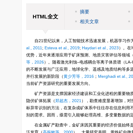
摘要
HTML全文
相关文章
自21世纪以来，人工智能技术迅速发展，机器学习作
al., 2011
;
Esteva et al., 2019
;
Haydari et al., 2023
）。在
优势，近年来逐渐应用于矿床预测、地质灾害评估等领域
等，2026
）。随着激光剥蚀–电感耦合等离子体质谱（LA-
的不断发展与广泛应用，地球化学、遥感及地质结构等多源
并行发展的新阶段（
黄少芳等，2016
；
Merghadi et al., 2
当前矿产资源研究的重要发展方向。
矿产资源是支撑国家经济建设和工业化进程的重要物
隐伏矿体拓展（
郑超杰，2021
），勘查难度显著增加，对
标异常识别的方法，在复杂成矿体系中往往存在信息利用
别的需求。因而，亟需引入能够处理高维、多变量数据的
在金属矿产勘查中，金矿床因其重要的经济价值始终
泛发育（
高振敏等，2000
）。大量研究表明，黄铁矿中微