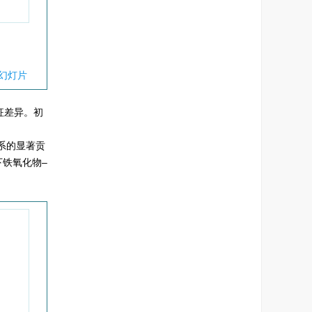
幻灯片
征差异。初
系的显著贡
下铁氧化物–