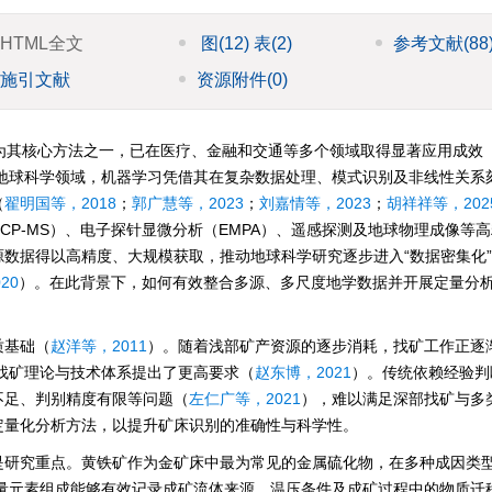
HTML全文
图
(12)
表
(2)
参考文献
(88
施引文献
资源附件
(0)
为其核心方法之一，已在医疗、金融和交通等多个领域取得显著应用成效
地球科学领域，机器学习凭借其在复杂数据处理、模式识别及非线性关系
（
翟明国等，2018
；
郭广慧等，2023
；
刘嘉情等，2023
；
胡祥祥等，202
ICP-MS）、电子探针显微分析（EMPA）、遥感探测及地球物理成像等
数据得以高精度、大规模获取，推动地球科学研究逐步进入“数据密集化”与
020
）。在此背景下，如何有效整合多源、多尺度地学数据并开展定量分
质基础（
赵洋等，2011
）。随着浅部矿产资源的逐步消耗，找矿工作正逐
找矿理论与技术体系提出了更高要求（
赵东博，2021
）。传统依赖经验判
不足、判别精度有限等问题（
左仁广等，2021
），难以满足深部找矿与多
定量化分析方法，以提升矿床识别的准确性与科学性。
是研究重点。黄铁矿作为金矿床中最为常见的金属硫化物，在多种成因类
量元素组成能够有效记录成矿流体来源、温压条件及成矿过程中的物质迁