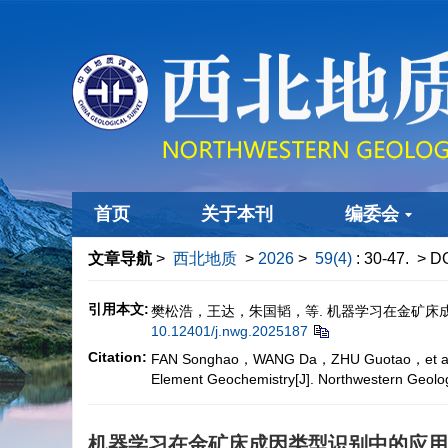
首页
关于本刊
编委会
文章导航
>
西北地质
>
2026
>
59(4)
: 30-47.
> DO
引用本文:
樊松浩，王达，朱国韬，等. 机器学习在金矿床成因
10.12401/j.nwg.2025187
Citation:
FAN Songhao，WANG Da，ZHU Guotao，et al. Appli
Element Geochemistry[J]. Northwestern G
机器学习在金矿床成因类型识别中的应用