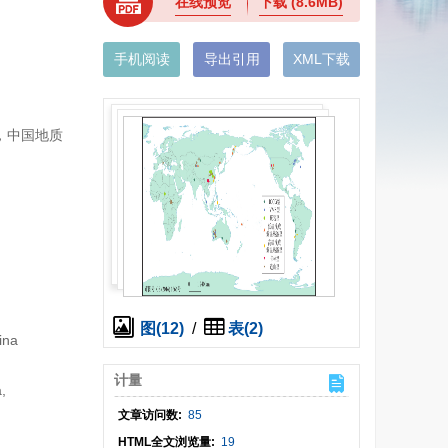
在线预览
下载
(8.6MB)
手机阅读
导出引用
XML下载
），中国地质
图(12)
/
表(2)
ina
计量
,
文章访问数:
85
HTML全文浏览量:
19