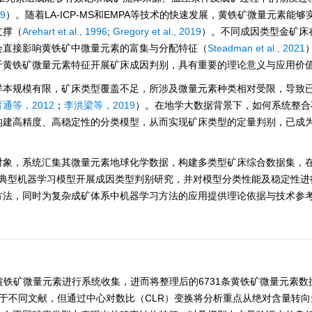
9
）。随着LA-ICP-MS和EMPA等技术的快速发展，黄铁矿微量元素能够
支撑（
Arehart et al., 1996
;
Gregory et al., 2019
）。不同成因类型金矿床
会直接影响黄铁矿中微量元素的富集与分配特征（
Steadman et al., 2021
于黄铁矿微量元素特征开展矿床成因判别，具有重要的理论意义与应用价
样本规模有限，矿床类型覆盖不足，所涉及微量元素种类相对受限，导致
通等，2012
；
李洪梁等，2019
）。在地学大数据背景下，如何系统整合
构建高精度、高稳定性的分类模型，从而实现矿床类型的定量判别，已成
对象，系统汇集其微量元素地球化学数据，构建多类型矿床综合数据集，
种典型机器学习模型开展成因类型判别研究，并对模型分类性能及稳定性进
方法，同时为复杂成矿体系中机器学习方法的应用提供理论依据与技术参
矿床黄铁矿微量元素进行系统收集，进而将整理后的
6731
条黄铁矿微量元素数
于不同文献，但通过中心对数比（CLR）变换将分析重点从绝对含量转向