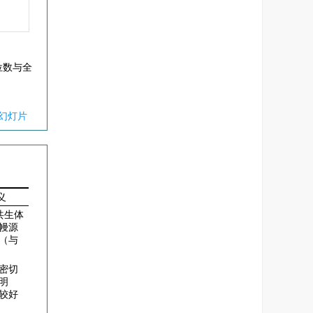
位数与全
幻灯片
义
共生体
幔源
（与
密切
明
较好