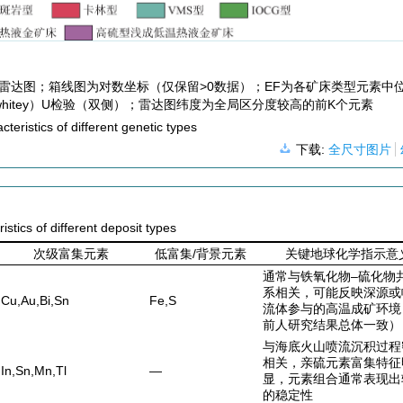
元素富集雷达图；箱线图为对数坐标（仅保留>0数据）；EF为各矿床类型元素中
whitey）U检验（双侧）；雷达图纬度为全局区分度较高的前K个元素
eristics of different genetic types
下载:
全尺寸图片
tics of different deposit types
次级富集元素
低富集/背景元素
关键地球化学指示意
通常与铁氧化物–硫化物
系相关，可能反映深源或
Cu,Au,Bi,Sn
Fe,S
流体参与的高温成矿环境
前人研究结果总体一致）
与海底火山喷流沉积过程
相关，亲硫元素富集特征
In,Sn,Mn,Tl
—
显，元素组合通常表现出
的稳定性