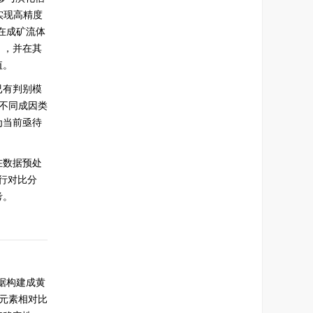
实现高精度
在成矿流体
），并在其
值。
已有判别模
不同成因类
为当前亟待
在数据预处
行对比分
考。
据构建成黄
元素相对比