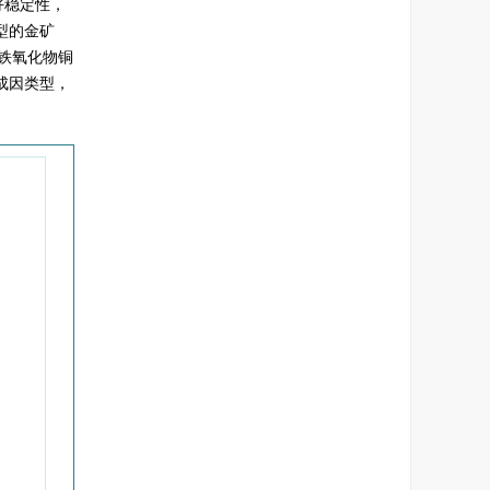
好稳定性，
型的金矿
的铁氧化物铜
成因类型，