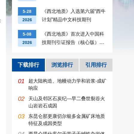
纪录
《西北地质》入选第六届“西牛
5-28
计划”精品中文科技期刊
2026
性
《西北地质》首次进入中国科
5-08
、
技期刊引证报告（核心版）地
2026
质学类影响因子前十
下载排行
浏览排行
引用排行
01
超大陆构造、地幔动力学和岩浆-成矿
响应
02
天山及邻区石炭纪—早二叠世裂谷火
山岩岩石成因
03
东昆仑那更康切尔银多金属矿床地质
特征及成因类型
西昆仑塔什库尔干苦子干碱性杂岩体