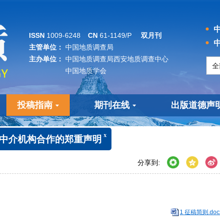
中
ISSN
1009-6248
CN
61-1149/P
双月刊
中
主管单位：
中国地质调查局
主办单位：
中国地质调查局西安地质调查中心
中国地质学会
投稿指南
期刊在线
出版道德声
x
任何中介机构合作的郑重声明
征稿简则
分享到:
1 征稿简则.doc