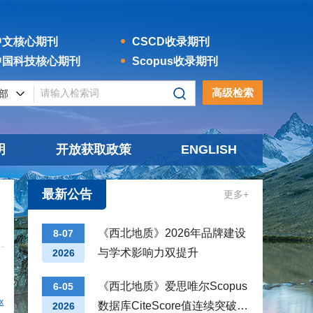
文核心期刊
CSCD收录期刊
国科技核心期刊
Scopus收录期刊
高级检索
明
开放获取政策
ENGLISH
最新公告
更多+
《西北地质》2026年品牌建设
8-07
与学术影响力双提升
2026
《西北地质》爱思唯尔Scopus
6-05
x
数据库CiteScore值连续突破新
2026