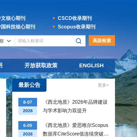
文核心期刊
CSCD收录期刊
国科技核心期刊
Scopus收录期刊
高级检索
明
开放获取政策
ENGLISH
最新公告
更多+
x
明
《西北地质》2026年品牌建设
8-07
与学术影响力双提升
2026
《西北地质》爱思唯尔Scopus
6-05
数据库CiteScore值连续突破新
2026