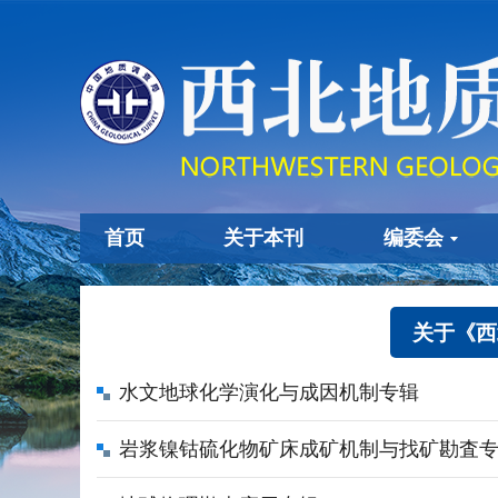
首页
关于本刊
编委会
关
水文地球化学演化与成因机制专辑
岩浆镍钴硫化物矿床成矿机制与找矿勘査