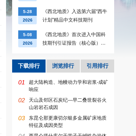
纪录
《西北地质》入选第六届“西牛
5-28
计划”精品中文科技期刊
2026
《西北地质》首次进入中国科
5-08
技期刊引证报告（核心版）地
2026
质学类影响因子前十
下载排行
浏览排行
引用排行
01
超大陆构造、地幔动力学和岩浆-成矿
响应
02
天山及邻区石炭纪—早二叠世裂谷火
山岩岩石成因
03
东昆仑那更康切尔银多金属矿床地质
特征及成因类型
西昆仑塔什库尔干苦子干碱性杂岩体