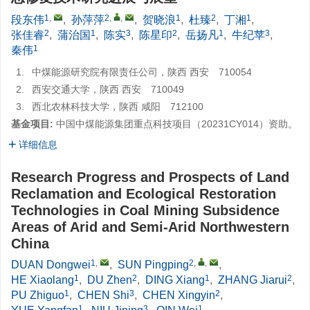
1
,
2
,
,
1
2
1
段东伟
,
孙萍萍
,
贺晓浪
,
杜臻
,
丁湘
,
2
1
3
2
1
3
张佳睿
,
蒲治国
,
陈实
,
陈星印
,
岳扬凡
,
牛纪苹
,
1
秦伟
1.
中煤能源研究院有限责任公司，陕西 西安 710054
2.
西安交通大学，陕西 西安 710049
3.
西北农林科技大学，陕西 咸阳 712100
基金项目:
中国中煤能源集团重点科技项目（20231CY014）资助。
详细信息
Research Progress and Prospects of Land
Reclamation and Ecological Restoration
Technologies in Coal Mining Subsidence
Areas of Arid and Semi-Arid Northwestern
China
1
,
2
,
,
DUAN Dongwei
,
SUN Pingping
,
1
2
1
2
HE Xiaolang
,
DU Zhen
,
DING Xiang
,
ZHANG Jiarui
,
1
3
2
PU Zhiguo
,
CHEN Shi
,
CHEN Xingyin
,
1
3
1