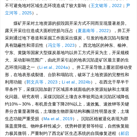
不可避免地对区域生态环境造成了较大影响（
王文铭等，2022
；
尹
立河等，2025
）。
煤矿开采对土地资源的损毁因开采方式不同而呈现显著差异。
露天开采往往造成大面积挖损与压占（
夏嘉南等，2022
），井工开
采则通过地下巷道和采掘工作面采出煤炭，引发的地表沉陷与裂缝
具有隐蔽性和滞后性（
冯立等，2023
）。西北地区的神东、榆神、
宁东、黄陇等国家大型煤炭基地均以井工方式开采为主，开采规模
大、采动影响范围广，由此开采引起的地表沉陷是矿区最主要的生
态环境问题之一（
Li et al., 2024a
）。井工开采导致上覆岩层移动变
形，在地表形成裂缝、台阶和塌陷坑，破坏了土地资源的完整性和
利用功能（
郭文兵等，2023
；
Li et al., 2024b
）。在西北干旱半干
旱条件下，采煤沉陷加剧了区域原本就面临的水资源短缺和土壤退
化问题。研究表明，采煤沉陷区土壤含水率较周边未沉陷区域降低
约10%～30%，有机质含量下降28%以上，速效氮、速效钾等关键
养分含量显著降低，土壤微生物群落结构和酶活性明显改变，土壤
生态功能严重受损（
Ma et al., 2019
）。沉陷区植被退化表现为群
落盖度降低、物种多样性减少、优势种群更替等特征，自然恢复能
力极其微弱，严重制约了西北矿区生态系统的自我修复进程（
郝启