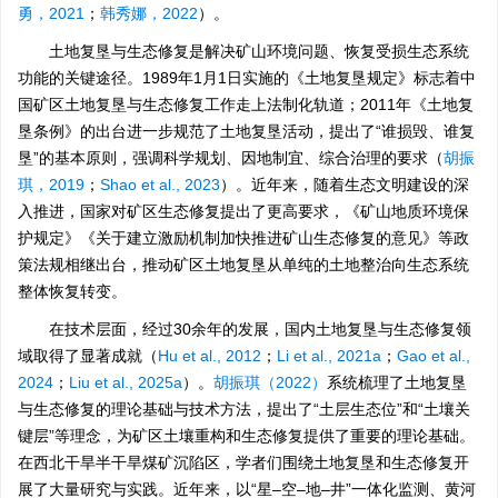
勇，2021
；
韩秀娜，2022
）。
土地复垦与生态修复是解决矿山环境问题、恢复受损生态系统
功能的关键途径。1989年1月1日实施的《土地复垦规定》标志着中
国矿区土地复垦与生态修复工作走上法制化轨道；2011年《土地复
垦条例》的出台进一步规范了土地复垦活动，提出了“谁损毁、谁复
垦”的基本原则，强调科学规划、因地制宜、综合治理的要求（
胡振
琪，2019
；
Shao et al., 2023
）。近年来，随着生态文明建设的深
入推进，国家对矿区生态修复提出了更高要求，《矿山地质环境保
护规定》《关于建立激励机制加快推进矿山生态修复的意见》等政
策法规相继出台，推动矿区土地复垦从单纯的土地整治向生态系统
整体恢复转变。
在技术层面，经过30余年的发展，国内土地复垦与生态修复领
域取得了显著成就（
Hu et al., 2012
；
Li et al., 2021a
；
Gao et al.,
2024
；
Liu et al., 2025a
）。
胡振琪（2022）
系统梳理了土地复垦
与生态修复的理论基础与技术方法，提出了“土层生态位”和“土壤关
键层”等理念，为矿区土壤重构和生态修复提供了重要的理论基础。
在西北干旱半干旱煤矿沉陷区，学者们围绕土地复垦和生态修复开
展了大量研究与实践。近年来，以“星–空–地–井”一体化监测、黄河