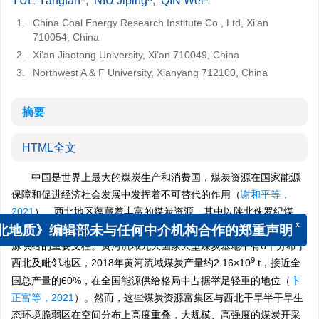
YUE Yangfan
,
NIU Jiping
,
QIN Wei
1.
China Coal Energy Research Institute Co., Ltd, Xi’an
710054, China
2.
Xi’an Jiaotong University, Xi’an 710049, China
3.
Northwest A & F University, Xianyang 712100, China
摘要
HTML全文
中国是世界上最大的煤炭生产和消费国，煤炭资源在国家能源
保障和促进经济社会发展中发挥着不可替代的作用（
谢和平等，
2021
）。西北地区蕴藏着丰富的煤炭资源，其中以陕北侏罗纪煤
田、宁东煤田、黄陇煤田等为代表的大型煤炭基地，是保障国家能
x
北地质》编辑部未与任何中介机构合作的郑重声明
源供给的重要支柱。黄河流域九大国家大型煤炭基地中有6个分布于
9
西北及毗邻地区，2018年黄河流域煤炭产量约2.16×10
t，接近全
国总产量的60%，在全国能源供给格局中占据举足轻重的地位（
卞
正富等，2021
）。然而，这些煤炭资源富集区与西北干旱半干旱生
态环境脆弱区在空间分布上高度重叠，大规模、高强度的煤炭开采