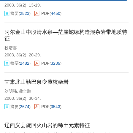
2003, 36(2): 13-19.
摘要
2523
PDF
4450
(
)
(
)
阿尔金山中段清水泉—茫崖蛇绿构造混杂岩带地质特
征
校培喜
2003, 36(2): 20-29.
摘要
2482
PDF
3235
(
)
(
)
甘肃北山勒巴泉变质核杂岩
刘明强
龚全胜
,
2003, 36(2): 30-34.
摘要
2674
PDF
3543
(
)
(
)
辽西义县旋回火山岩的稀土元素特征