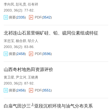
李向民
彭礼贵
任有祥
,
,
2003, 36(2): 77-82.
摘要
2335
PDF
3542
(
)
(
)
北祁连山石居里铜矿硅、铅、硫同位素组成特征
宋忠宝
杨合群
邬介人
,
,
2003, 36(2): 83-86.
摘要
2458
PDF
3596
(
)
(
)
山西奇村地热田资源评价
黄卫星
尹立河
王晓勇
,
,
2003, 36(2): 87-92.
摘要
2456
PDF
3551
(
)
(
)
上
白庙气田沙三
亚段沉积环境与油气分布关系