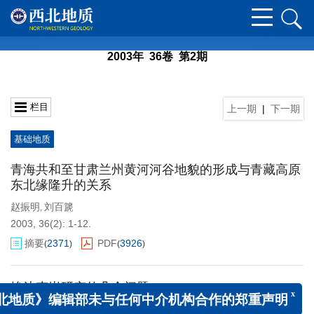
2003年 36卷 第2期
栏目
上一期
|
下一期
基础地质
青海共和至甘肃兰州黄河河谷地貌的形成与青藏高原
东北缘隆升的关系
赵振明
刘百篪
,
2003, 36(2): 1-12.
摘要
2371
PDF
3926
(
)
(
)
x
埃达克岩研究的几个问题
北地质》编辑部未与任何中介机构合作的郑重声明
朱弟成
潘桂棠
段丽萍
夏林
廖忠礼
王立全
,
,
,
,
,