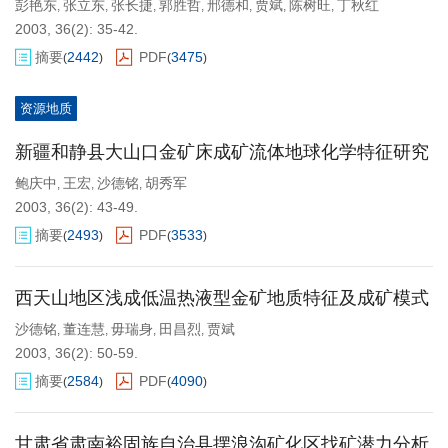
彭艳东
张立东
张长捷
郭胜哲
邢德和
贾斌
陈树旺
丁秋红
,
,
,
,
,
,
,
2003, 36(2): 35-42.
摘要
2442
PDF
3475
(
)
(
)
资源地质
新疆和静县大山口金矿床成矿流体地球化学特征研究
鲍庆中
王宏
沙德铭
胡秀军
,
,
,
2003, 36(2): 43-49.
摘要
2493
PDF
3533
(
)
(
)
西天山地区浅成低温热液型金矿地质特征及成矿模式
沙德铭
董连慧
毋瑞身
田昌烈
贾斌
,
,
,
,
2003, 36(2): 50-59.
摘要
2584
PDF
4090
(
)
(
)
甘肃省肃南裕固族自治县摆浪沟矿化区找矿潜力分析