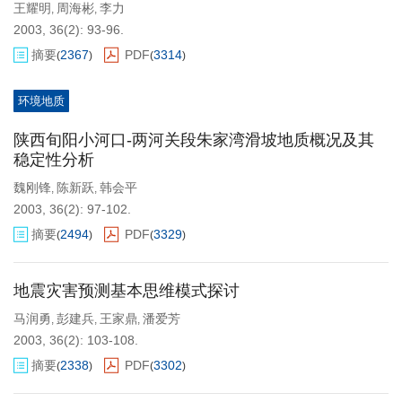
王耀明
周海彬
李力
,
,
2003, 36(2): 93-96.
摘要
2367
PDF
3314
(
)
(
)
环境地质
陕西旬阳小河口-两河关段朱家湾滑坡地质概况及其
稳定性分析
魏刚锋
陈新跃
韩会平
,
,
2003, 36(2): 97-102.
摘要
2494
PDF
3329
(
)
(
)
地震灾害预测基本思维模式探讨
马润勇
彭建兵
王家鼎
潘爱芳
,
,
,
2003, 36(2): 103-108.
摘要
2338
PDF
3302
(
)
(
)