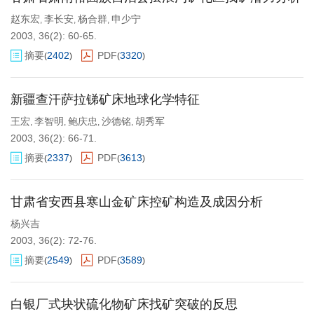
赵东宏
李长安
杨合群
申少宁
,
,
,
2003, 36(2): 60-65.
摘要
2402
PDF
3320
(
)
(
)
新疆查汗萨拉锑矿床地球化学特征
王宏
李智明
鲍庆忠
沙德铭
胡秀军
,
,
,
,
2003, 36(2): 66-71.
摘要
2337
PDF
3613
(
)
(
)
甘肃省安西县寒山金矿床控矿构造及成因分析
杨兴吉
2003, 36(2): 72-76.
摘要
2549
PDF
3589
(
)
(
)
白银厂式块状硫化物矿床找矿突破的反思